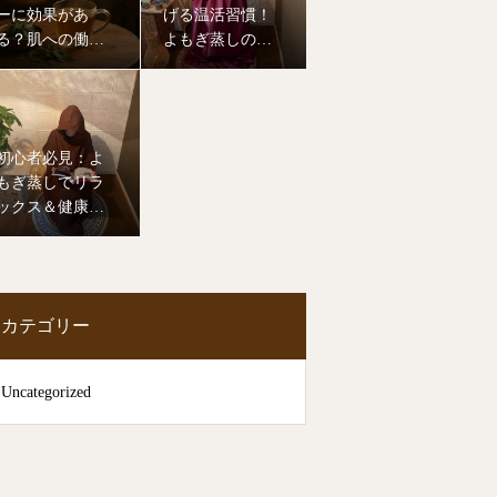
ーに効果があ
げる温活習慣！
る？肌への働
よもぎ蒸しの効
き・使い方・注
果と正しいやり
意点を徹底解説
方を徹底解説
初心者必見：よ
もぎ蒸しでリラ
ックス＆健康美
を手に入れる方
法
カテゴリー
Uncategorized