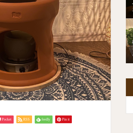
Pocket
RSS
feedly
Pin it